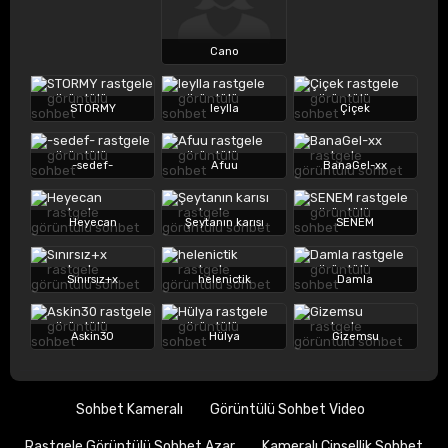
Cano
STORMY
leylla
Çiçek
-sedef-
Afuu
BanaGel-xx
Heyecan
Şeytanın karısı
SENEM
Sınırsız+x
helenictik
Damla
Askin30
Hülya
Gizemsu
Sohbet Kameralı
Görüntülü Sohbet Video
Rastgele Görüntülü Sohbet Azar
Kameralı Cinsellik Sohbet