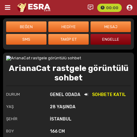
00:00
ArianaCat rastgele görüntülü
sohbet
DURUM
GENEL ODADA
SOHBETE KATIL
YAŞ
28 YAŞINDA
ŞEHİR
İSTANBUL
BOY
166 CM