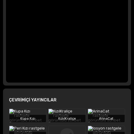
ÇEVRİMİÇİ YAYINCILAR
Kupa Kızı
KızılKraliçe
ArinaCat