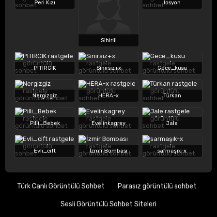
Peri Kızı
losyon
Sihirlii
PITIRCIK
Sınırsız+x
Gece_kusu
Nergizgiz
HERA-x
Türkan
Pilli_Bebek
Evelinkagrey
Jale
Evli_cift
İzmir Bombası
sarmaşık-x
Türk Canlı Görüntülü Sohbet
Parasız görüntülü sohbet
Sesli Görüntülü Sohbet Siteleri