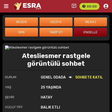
00:00
Atesliesmer rastgele
görüntülü sohbet
DURUM
GENEL ODADA
SOHBETE KATIL
YAŞ
25 YAŞINDA
ŞEHİR
HATAY
VÜCUT TİPİ
BALIK ETLI