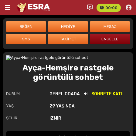
00:00
Ayça-Hemşire rastgele
görüntülü sohbet
DURUM
GENEL ODADA
SOHBETE KATIL
YAŞ
29 YAŞINDA
ŞEHİR
İZMIR