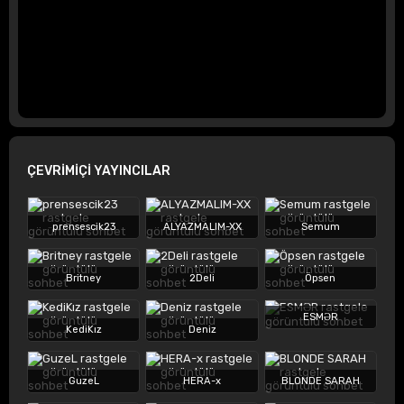
ÇEVRİMİÇİ YAYINCILAR
prensescik23
ALYAZMALIM-XX
Semum
Britney
2Deli
Öpsen
ESMƏR
KediKız
Deniz
GuzeL
HERA-x
BLONDE SARAH