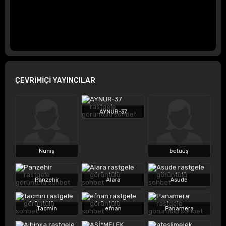
ÇEVRİMİÇİ YAYINCILAR
AYNUR-37
Nuniş
betüüş
Panzehir
Alara
Asude
Tacmin
efnan
Panamera