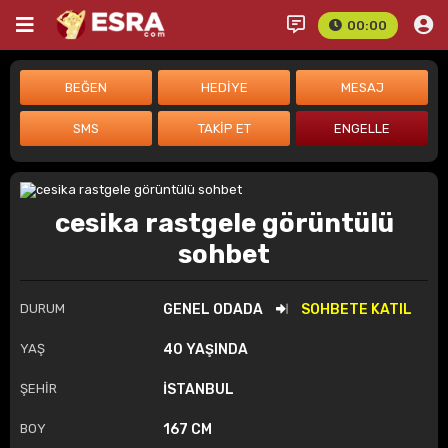
00:00
cesika rastgele görüntülü
sohbet
DURUM
GENEL ODADA
SOHBETE KATIL
YAŞ
40 YAŞINDA
ŞEHİR
İSTANBUL
BOY
167 CM