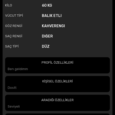
KİLO
60 KG
VÜCUT TİPİ
BALIK ETLI
GÖZ RENGİ
KAHVERENGI
SAÇ RENGİ
DIĞER
SAÇ TİPİ
DÜZ
PROFİL ÖZELLİKLERİ
Ben geldimm
KİŞİSEL ÖZELİKLERİ
Dostt
ARADIĞI ÖZELLİKLER
Seviyeli