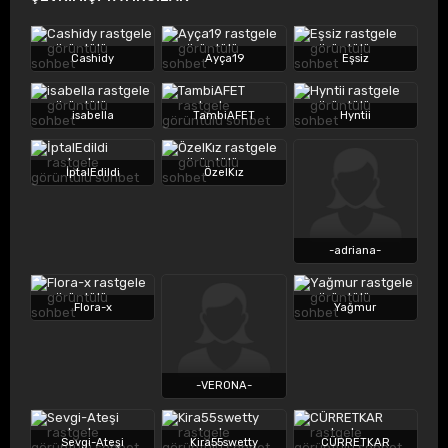
Cashidy
Ayça19
Eşsiz
isabella
TambiAFET
Hyntii
İptalEdildi
ÖzelKız
-adriana-
Flora-x
Yağmur
-VERONA-
Sevgi-Ateşi
Kira55swetty
CÜRRETKAR