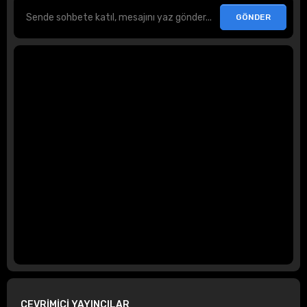
ÇEVRİMİÇİ YAYINCILAR