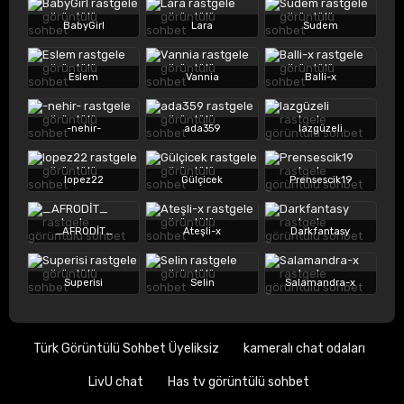
BabyGirl
Lara
Sudem
Eslem
Vannia
Balli-x
-nehir-
ada359
lazgüzeli
lopez22
Gülçicek
Prensescik19
_AFRODİT_
Ateşli-x
Darkfantasy
Superisi
Selin
Salamandra-x
Türk Görüntülü Sohbet Üyeliksiz
kameralı chat odaları
LivU chat
Has tv görüntülü sohbet