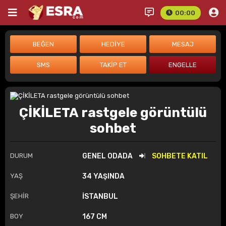
00:00
ÇİKİLETA rastgele görüntülü
sohbet
DURUM
GENEL ODADA
SOHBETE KATIL
YAŞ
34 YAŞINDA
ŞEHİR
İSTANBUL
BOY
167 CM