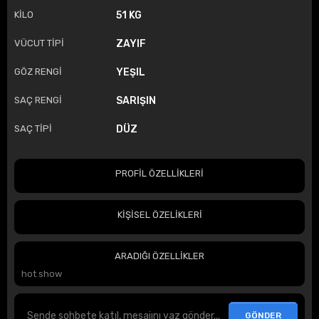
KİLO
51 KG
VÜCUT TİPİ
ZAYIF
GÖZ RENGİ
YEŞIL
SAÇ RENGİ
SARIŞIN
SAÇ TİPİ
DÜZ
PROFİL ÖZELLİKLERİ
KİŞİSEL ÖZELİKLERİ
ARADIĞI ÖZELLİKLER
hot show