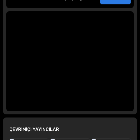
ÇEVRİMİÇİ YAYINCILAR