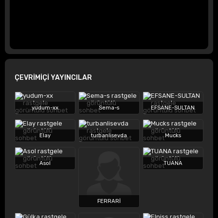
ÇEVRİMİÇİ YAYINCILAR
yudum-xx
Sema-s
EFSANE-SULTAN
Elay
turbanlisevda
Mucks
Asol
TUANA
FERRARİ