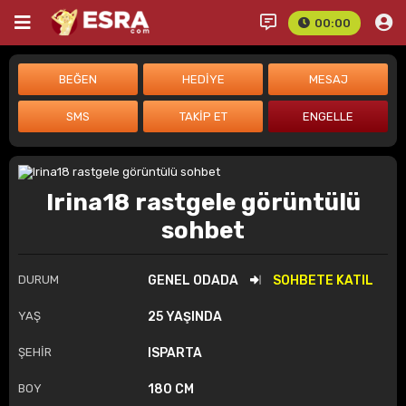
00:00
Irina18 rastgele görüntülü
sohbet
DURUM
GENEL ODADA
SOHBETE KATIL
YAŞ
25 YAŞINDA
ŞEHİR
ISPARTA
BOY
180 CM