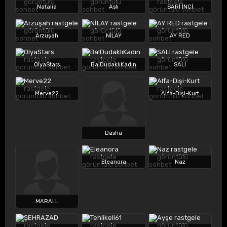
Natalia
Aslı
SARİ İNCİ
Arzuşah
NİLAY
AY RED
OlyaStars
BalDudaklıKadın
SALI
Merve22
Alfa-Dişi-Kurt
Dasha
Eleanora
Naz
MARALL