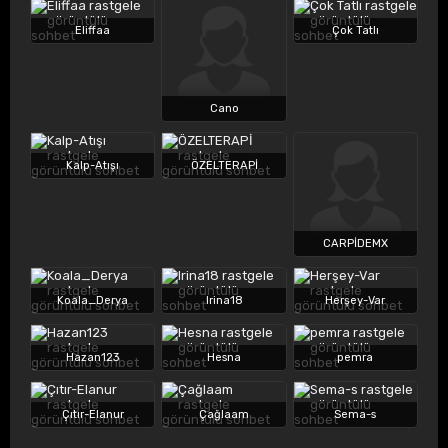
Eliffaa
Çok Tatlı
Cano
Kalp-Atışı
ÖZELTERAPİ
CARPİDEMX
Koala_Derya
Irina18
Herşey-Var
Hazan123
Hesna
pemra
Çıtır-Elanur
Çağlaam
Sema-s