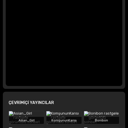
ÇEVRİMİÇİ YAYINCILAR
Asian_Girl
KomşununKarısı
Bonibon