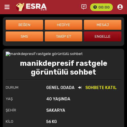
00:00
manikdepresif rastgele
görüntülü sohbet
DURUM
GENEL ODADA
SOHBETE KATIL
YAŞ
40 YAŞINDA
ŞEHİR
SAKARYA
KİLO
56 KG