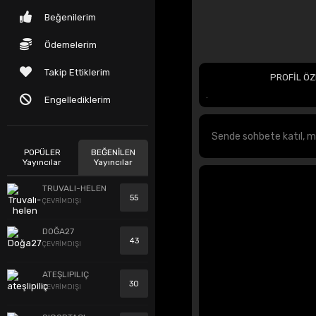
Beğenilerim
Ödemelerim
Takip Ettiklerim
PROFİL ÖZ
.
Engellediklerim
POPÜLER
BEĞENİLEN
Yayıncılar
Yayıncılar
TRUVALI-HELEN
55
ÇEVRİMDIŞI
DOĞA27
43
ÇEVRİMDIŞI
ATEŞLIPILIÇ
30
ÇEVRİMDIŞI