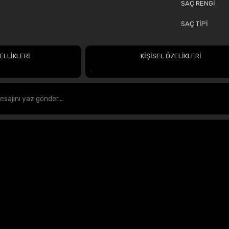
SAÇ RENGİ
SAÇ TİPİ
ELLİKLERİ
KİŞİSEL ÖZELİKLERİ
.