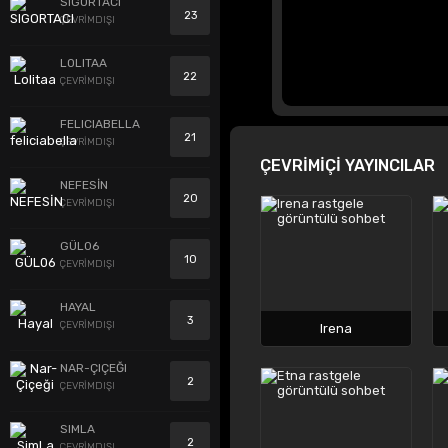
SIGORTACI
23
ÇEVRİMDIŞI
LOLITAA
22
ÇEVRİMDIŞI
FELICIABELLA
21
ÇEVRİMDIŞI
ÇEVRİMİÇİ YAYINCILAR
NEFESİN
20
ÇEVRİMDIŞI
GÜL06
10
ÇEVRİMDIŞI
HAYAL
3
ÇEVRİMDIŞI
Irena
NAR-ÇIÇEĞI
2
ÇEVRİMDIŞI
SIMLA
2
ÇEVRİMDIŞI