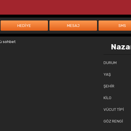
Naza
DURUM
YAŞ
ŞEHİR
KİLO
VÜCUT TİPİ
GÖZ RENGİ