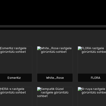
EsmerKız
White_Rose
FLORA