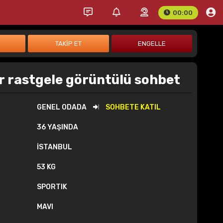
00:00
r rastgele görüntülü sohbet
GENEL ODADA
SOHBETE KATIL
36 YAŞINDA
İSTANBUL
53 KG
SPORTIK
MAVI