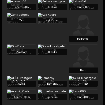
ecemsu06
Melisss
Baby-Girl
Zen
Aşk Kadını
balpetegi
PinkDate
Olasılık
Ruth
ALİCE
Esmeray
AY RED
Acemi_Cadı
guzelim
Banu003