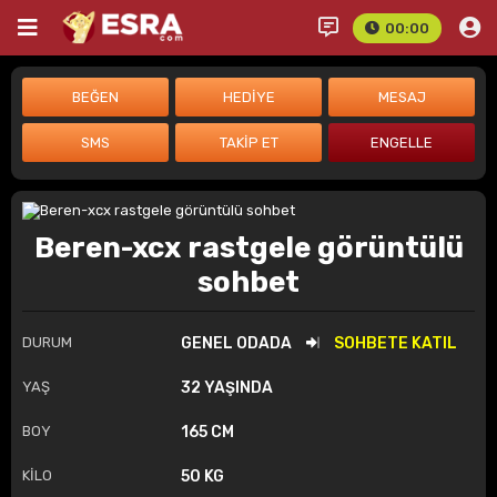
00:00
Beren-xcx rastgele görüntülü
sohbet
DURUM
GENEL ODADA
SOHBETE KATIL
YAŞ
32 YAŞINDA
BOY
165 CM
KİLO
50 KG