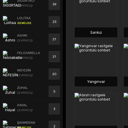
SIGORTACI
39
ÇEVRİMDIŞI
LOLITAA
23
GENELDE
Sarıkız
ASHNI
21
ÇEVRİMDIŞI
FELICIABELLA
21
ÇEVRİMDIŞI
NEFESİN
20
ÇEVRİMDIŞI
Yangınvar
ZUHAL
5
ÇEVRİMDIŞI
HAYAL
3
ÇEVRİMDIŞI
ŞAHMERAN
2
GENELDE