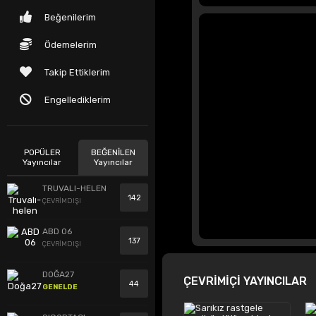
Beğenilerim
Ödemelerim
Takip Ettiklerim
Engellediklerim
POPÜLER
BEĞENİLEN
Yayıncılar
Yayıncılar
TRUVALI-HELEN
142
ÇEVRİMDIŞI
ABD 06
137
ÇEVRİMDIŞI
DOĞA27
ÇEVRİMİÇİ YAYINCILAR
44
GENELDE