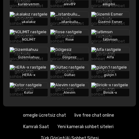
kurabiyemm
alev89
asligibii...
ukalakız
_istanbullu_
Gizemli Esmer
NOLIMIT
Rose
tatlımsın
Gizemliahuu
Gölgesiz
Alfa
HERA-x
Gültac
gülçin.1
Kotor
Alevim
Biricik-x
omegle ücretsiz chat
live free chat online
Kamralı Saat
Yeni kameralı sohbet siteleri
Türk Görüntülü Sohbet Sitesi