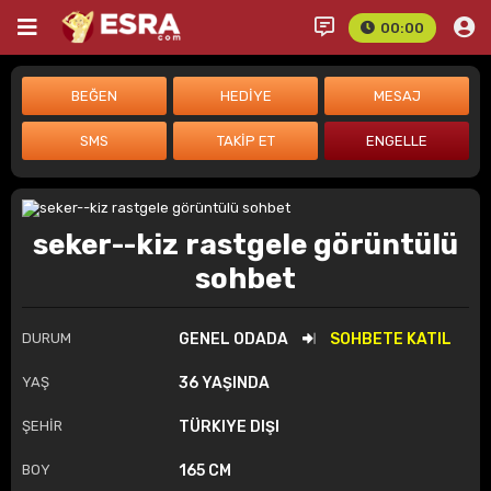
00:00
seker--kiz rastgele görüntülü
sohbet
DURUM
GENEL ODADA
SOHBETE KATIL
YAŞ
36 YAŞINDA
ŞEHİR
TÜRKIYE DIŞI
BOY
165 CM