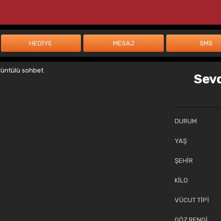
Sev
DURUM
YAŞ
ŞEHİR
KİLO
VÜCUT TİPİ
GÖZ RENGİ