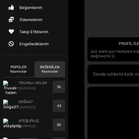
Beğenilerim
Ödemelerim
Takip Ettiklerim
PROFİL ÖZ
Engellediklerim
yüz dahil şov hediyem ka
değmezmı:))
POPÜLER
BEĞENİLEN
Yayıncılar
Yayıncılar
TRUVALI-HELEN
55
ÇEVRİMDIŞI
DOĞA27
43
ÇEVRİMDIŞI
ATEŞLIPILIÇ
30
ÇEVRİMDIŞI