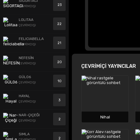
SIGORTACI
23
ÇEVRİMDIŞI
LOLITAA
22
ÇEVRİMDIŞI
FELICIABELLA
21
ÇEVRİMDIŞI
NEFESİN
20
ÇEVRİMDIŞI
ÇEVRİMİÇİ YAYINCILAR
GÜL06
10
ÇEVRİMDIŞI
HAYAL
3
ÇEVRİMDIŞI
NAR-ÇIÇEĞI
Nihal
2
ÇEVRİMDIŞI
SIMLA
2
ÇEVRİMDIŞI