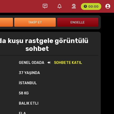
00:00
da kuşu rastgele görüntülü
sohbet
GENEL ODADA
SOHBETE KATIL
37 YAŞINDA
İSTANBUL
58 KG
BALIK ETLI
ELA