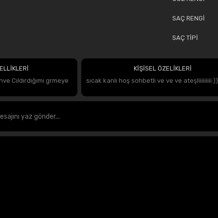
SAÇ RENGİ
SAÇ TİPİ
ELLİKLERİ
KİŞİSEL ÖZELİKLERİ
hve Cıldırdığımı grmeye
sıcak kanlı hoş sohbetli ve ve ve ateşliiiiiiiii:))