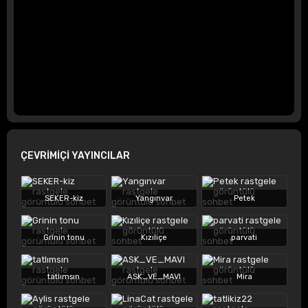
ÇEVRİMİÇİ YAYINCILAR
SEKER-kiz
Yangınvar
Petek
Grinin tonu
Kızıliçe
parvati
tatlımsın
ASK_VE_MAVI
Mira