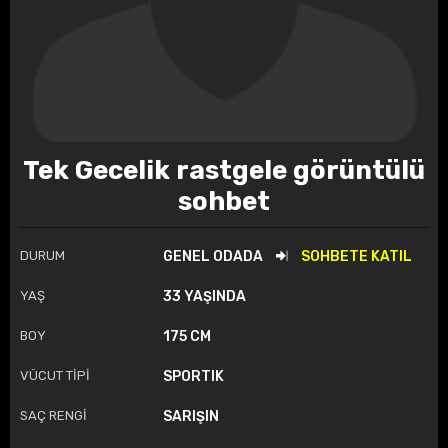
Tek Gecelik rastgele görüntülü
sohbet
DURUM
GENEL ODADA
SOHBETE KATIL
YAŞ
33 YAŞINDA
BOY
175 CM
VÜCUT TİPİ
SPORTIK
SAÇ RENGİ
SARIŞIN