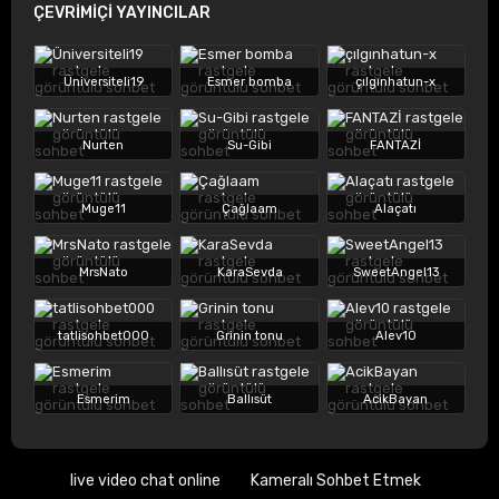
ÇEVRİMİÇİ YAYINCILAR
Üniversiteli19
Esmer bomba
çılgınhatun-x
Nurten
Su-Gibi
FANTAZİ
Muge11
Çağlaam
Alaçatı
MrsNato
KaraSevda
SweetAngel13
tatlisohbet000
Grinin tonu
Alev10
Esmerim
Ballısüt
AcikBayan
live video chat online
Kameralı Sohbet Etmek