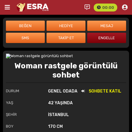
00:00
Woman rastgele görüntülü
sohbet
DURUM
GENEL ODADA
SOHBETE KATIL
YAŞ
42 YAŞINDA
ŞEHİR
İSTANBUL
BOY
170 CM