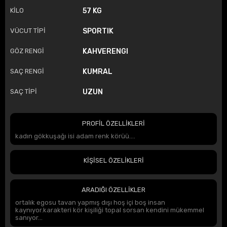
KİLO
57 KG
VÜCUT TİPİ
SPORTIK
GÖZ RENGİ
KAHVERENGI
SAÇ RENGİ
KUMRAL
SAÇ TİPİ
UZUN
PROFİL ÖZELLİKLERİ
kadın gökkuşağı isi adam renk körüü....
KİŞİSEL ÖZELİKLERİ
ARADIĞI ÖZELLİKLER
ortalık egosu tavan yapmış dışı hoş içi boş insan
kaynıyor.karakteri kör kişiliği topal sorsan kendini mükemmel
sanıyor...