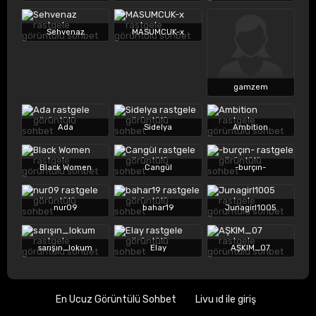
Sehvenaz
MASUMCUK-x
gamzem
Ada
Sidelya
Ambition
Black Women
Cangül
-burçın-
nur09
bahar19
Junagirl1005
sarışın_lokum
Elay
AŞKIM_07
En Ucuz Görüntülü Sohbet
Livu ıd ile giriş