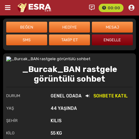
00:00
_Burcak_BAN rastgele
görüntülü sohbet
DURUM
GENEL ODADA
SOHBETE KATIL
YAŞ
44 YAŞINDA
ŞEHİR
KILIS
KİLO
55 KG