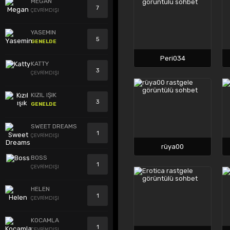
MEGAN
7
ÇEVRİMDIŞI
YASEMIN
5
GENELDE
Peri034
KATTY
3
ÇEVRİMDIŞI
KIZIL IŞIK
3
GENELDE
SWEET DREAMS
1
ÇEVRİMDIŞI
rüya00
BOSS
1
ÇEVRİMDIŞI
HELEN
1
ÇEVRİMDIŞI
KOCAMLA
1
ÇEVRİMDIŞI