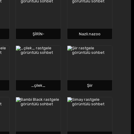
ŞİRİN-
Nazli.nazoo
_çilek_
Şiir