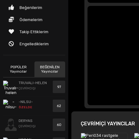
Beğenilerim
Ödemelerim
Takip Ettiklerim
Engellediklerim
POPÜLER
BEĞENİLEN
Yayıncılar
Yayıncılar
TRUVALI-HELEN
97
ÇEVRİMDIŞI
-NILSU-
62
ÖZELDE
DERYAS
ÇEVRİMİÇİ YAYINCILAR
60
ÇEVRİMDIŞI