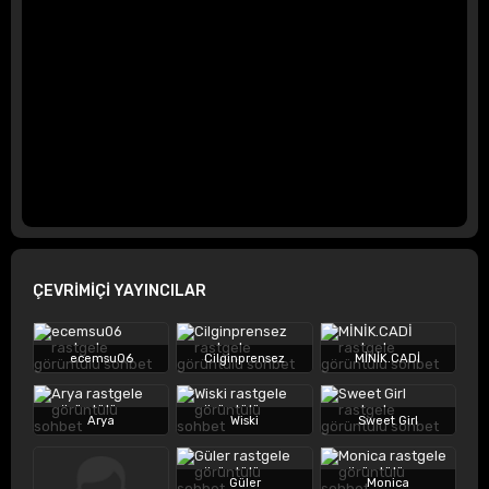
ÇEVRİMİÇİ YAYINCILAR
ecemsu06
Cilginprensez
MİNİK.CADİ
Arya
Wiski
Sweet Girl
Güler
Monica