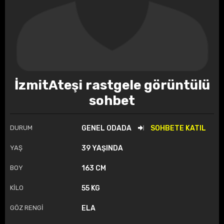
İzmitAteşi rastgele görüntülü
sohbet
DURUM
GENEL ODADA
SOHBETE KATIL
YAŞ
39 YAŞINDA
BOY
163 CM
KİLO
55 KG
GÖZ RENGİ
ELA