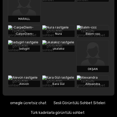
MARALL
-CarpeDiem-
Nura
Balım-ccc
ladygirl
ukalakız
OKŞAN
Alevcn
Kara Gül
Alexandra
omegle ücretsiz chat
Sesli Görüntülü Sohbet Siteleri
Türk kadınlarla görüntülü sohbet