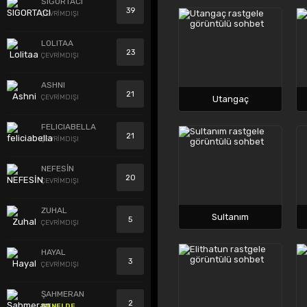
SIGORTACI
39
ÇEVRİMDIŞI
LOLITAA
23
ÇEVRİMDIŞI
ASHNI
21
ÇEVRİMDIŞI
Utangaç
FELICIABELLA
21
ÇEVRİMDIŞI
NEFESİN
20
ÇEVRİMDIŞI
ZUHAL
Sultanım
5
ÇEVRİMDIŞI
HAYAL
3
ÇEVRİMDIŞI
ŞAHMERAN
2
GENELDE