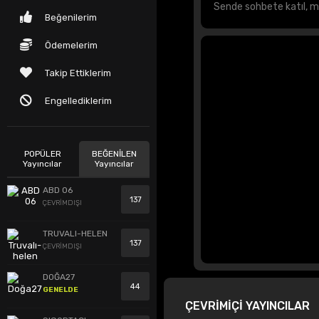
Beğenilerim
Ödemelerim
Takip Ettiklerim
Engellediklerim
POPÜLER
BEĞENİLEN
Yayıncılar
Yayıncılar
ABD 06
137
ÇEVRİMDIŞI
TRUVALI-HELEN
137
ÇEVRİMDIŞI
DOĞA27
44
GENELDE
ÇEVRİMİÇİ YAYINCILAR