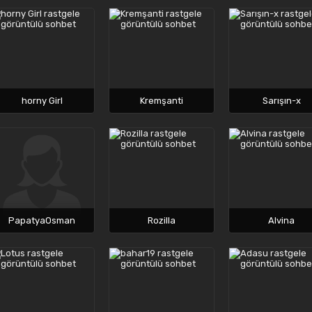
horny Girl
Kremşanti
Sarışın-x
PapatyaOsman
Rozilla
Alvina