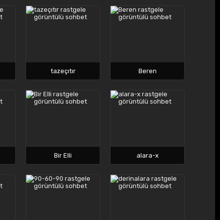
tazeçıtır
Beren
Bir Elli
alara-x