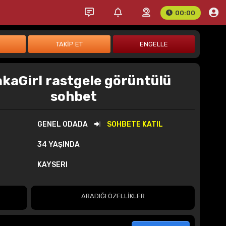
00:00
nkaGirl rastgele görüntülü
sohbet
GENEL ODADA
SOHBETE KATIL
34 YAŞINDA
KAYSERI
ARADIĞI ÖZELLİKLER