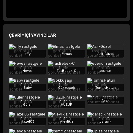
ÇEVRİMİÇİ YAYINCILAR
effy
Elmas
Asil-Güzel
Heves
TasBebek-C
ecenur
Baby
Gökkuşağı
TomrisHatun
Aysəl
Güler
HUZUR
Hazel03
Alevlikız
daracık