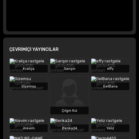
ÇEVRİMİÇİ YAYINCILAR
Kraliça
Sarışın
effy
Gizemsu
GelBana
Çılgın Kız
Alevim
Berika24
Yeliz