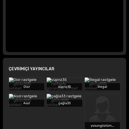
ÇEVRİMİÇİ YAYINCILAR
Dior
süpriz35
İllegal
Asol
çağla33
yosungözlüm_