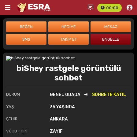
00:00
biShey rastgele görüntülü
sohbet
DURUM
GENEL ODADA
SOHBETE KATIL
YAŞ
35 YAŞINDA
ŞEHİR
ANKARA
VÜCUT TİPİ
ZAYIF