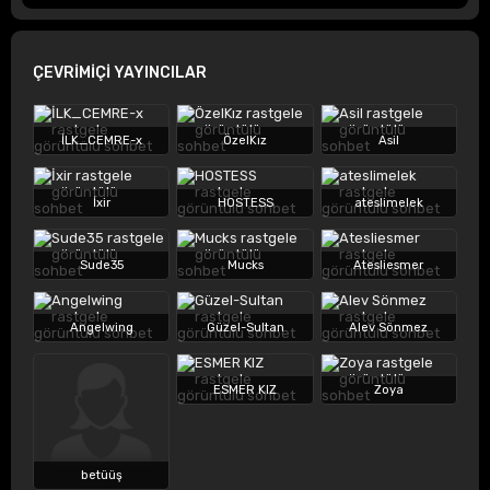
ÇEVRİMİÇİ YAYINCILAR
İLK_CEMRE-x
ÖzelKız
Asil
İxir
HOSTESS
ateslimelek
Sude35
Mucks
Atesliesmer
Angelwing
Güzel-Sultan
Alev Sönmez
ESMER KIZ
Zoya
betüüş