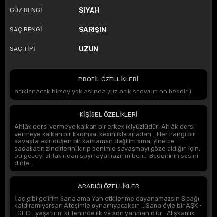
GÖZ RENGİ
SIYAH
SAÇ RENGİ
SARIŞIN
SAÇ TİPİ
UZUN
PROFİL ÖZELLİKLERİ
acıklanacak birsey yok aslında yuz acık soowum on besdir:)
KİŞİSEL ÖZELİKLERİ
Ahlâk dersi vermeye kalkan bir erkek ikiyüzlüdür; Ahlâk dersi
vermeye kalkan bir kadınsa, kesinlikle sıradan …Her hangi bir
savaşta esir düşen bir kahraman değilim ama, yine de
sadakatin zincirlerini kırıp benimle savaşmayı göze aldığın için,
bu geceyi ahlakından soymaya hazırım ben... Bedeninin sesini
dinle...
ARADIĞI ÖZELLİKLER
İlaç gibi gelirim Sana ama Yan etkilerime dayanamazsın Sıcağı
kaldıramıyorsan Ateşimle oynamıyacaksın ...Sana öyle bir AŞK -
I GECE yaşatırım ki Teninde ilk ve son yanman olur ..Alışkanlık