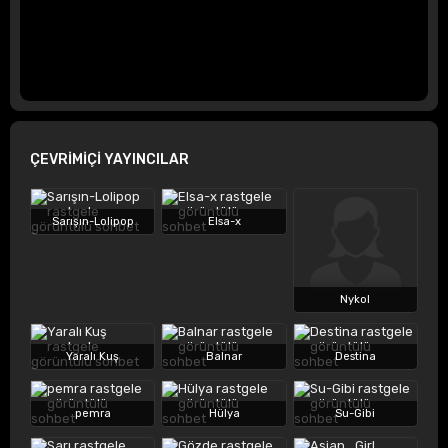
ÇEVRİMİÇİ YAYINCILAR
Sarışın-Lolipop
Elsa-x
Nykol
Yaralı Kuş
Balnar
Destina
pemra
Hülya
Su-Gibi