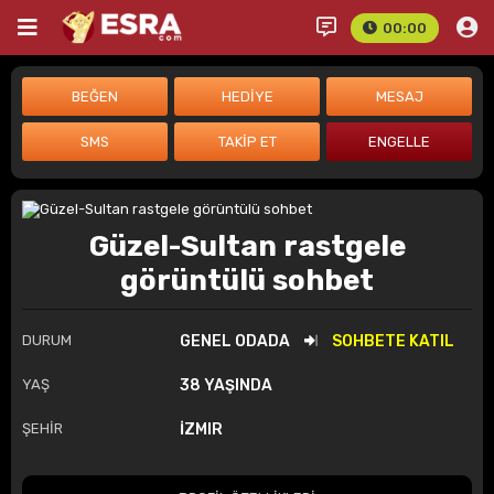
00:00
Güzel-Sultan rastgele
görüntülü sohbet
DURUM
GENEL ODADA
SOHBETE KATIL
YAŞ
38 YAŞINDA
ŞEHİR
İZMIR