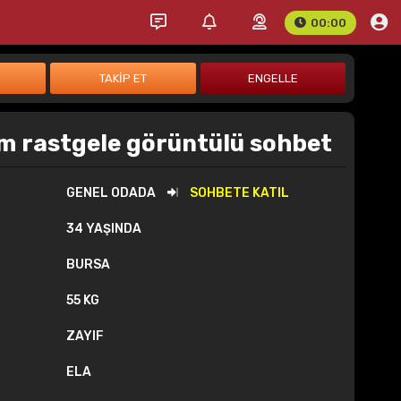
00:00
m rastgele görüntülü sohbet
GENEL ODADA
SOHBETE KATIL
34 YAŞINDA
BURSA
55 KG
ZAYIF
ELA