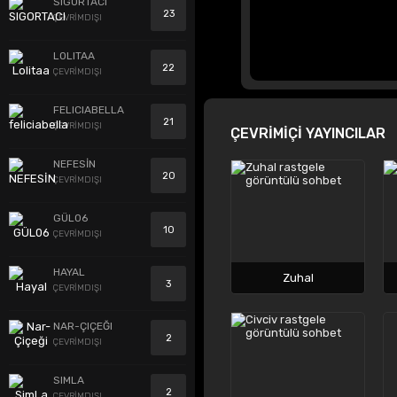
SIGORTACI
23
ÇEVRİMDIŞI
LOLITAA
22
ÇEVRİMDIŞI
FELICIABELLA
21
ÇEVRİMDIŞI
ÇEVRİMİÇİ YAYINCILAR
NEFESİN
20
ÇEVRİMDIŞI
GÜL06
10
ÇEVRİMDIŞI
HAYAL
Zuhal
3
ÇEVRİMDIŞI
NAR-ÇIÇEĞI
2
ÇEVRİMDIŞI
SIMLA
2
ÇEVRİMDIŞI