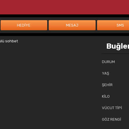
Buğle
DURUM
YAŞ
ŞEHİR
KİLO
VÜCUT TİPİ
GÖZ RENGİ