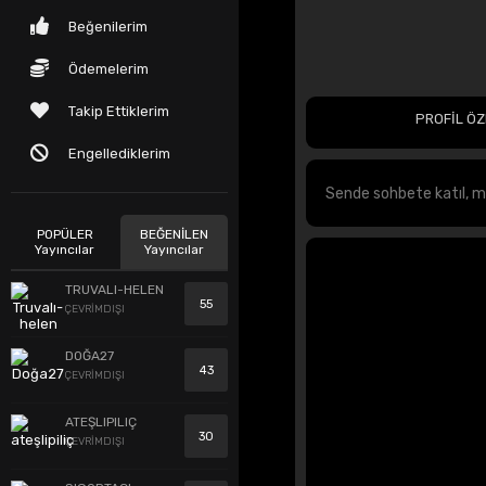
Beğenilerim
Ödemelerim
Takip Ettiklerim
PROFİL ÖZ
Engellediklerim
POPÜLER
BEĞENİLEN
Yayıncılar
Yayıncılar
TRUVALI-HELEN
55
ÇEVRİMDIŞI
DOĞA27
43
ÇEVRİMDIŞI
ATEŞLIPILIÇ
30
ÇEVRİMDIŞI