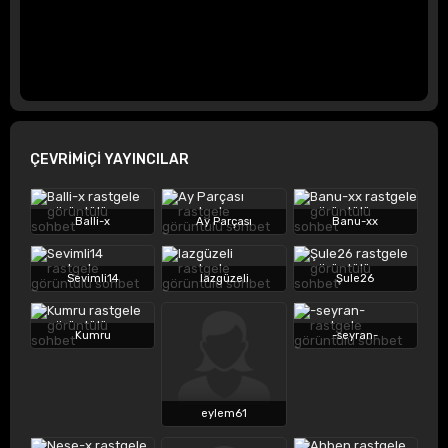
ÇEVRİMİÇİ YAYINCILAR
Balli-x
Ay Parçası
Banu-xx
Sevimli14
lazgüzeli
Şule26
Kumru
-seyran-
eylem61