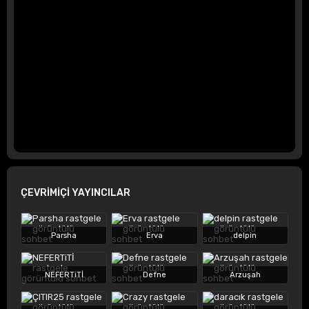
ÇEVRİMİÇİ YAYINCILAR
Parsha
Erva
delpin
NEFERTiTİ
Defne
Arzuşah