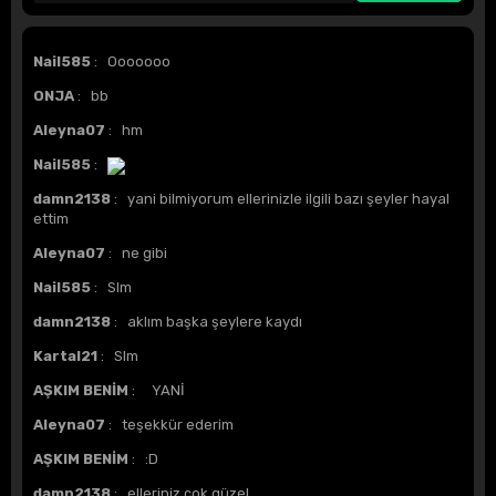
Nail585
: Ooooooo
ONJA
: bb
Aleyna07
: hm
Nail585
:
damn2138
: yani bilmiyorum ellerinizle ilgili bazı şeyler hayal
ettim
Aleyna07
: ne gibi
Nail585
: Slm
damn2138
: aklım başka şeylere kaydı
Kartal21
: Slm
AŞKIM BENİM
: YANİ
Aleyna07
: teşekkür ederim
AŞKIM BENİM
: :D
damn2138
: elleriniz çok güzel