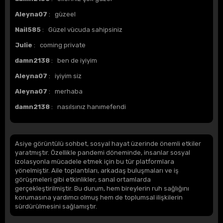
Aleyna07
: güzeel
Nail585
: Güzel vücuda sahipsiniz
Julie
: coming private
damn2138
: ben de iyiyim
Aleyna07
: iyiyim siz
Aleyna07
: merhaba
damn2138
: nasılsınız hanımefendi
Asiye görüntülü sohbet, sosyal hayat üzerinde önemli etkiler
yaratmıştır. Özellikle pandemi döneminde, insanlar sosyal
izolasyonla mücadele etmek için bu tür platformlara
yönelmiştir. Aile toplantıları, arkadaş buluşmaları ve iş
görüşmeleri gibi etkinlikler, sanal ortamlarda
gerçekleştirilmiştir. Bu durum, hem bireylerin ruh sağlığını
korumasına yardımcı olmuş hem de toplumsal ilişkilerin
sürdürülmesini sağlamıştır.