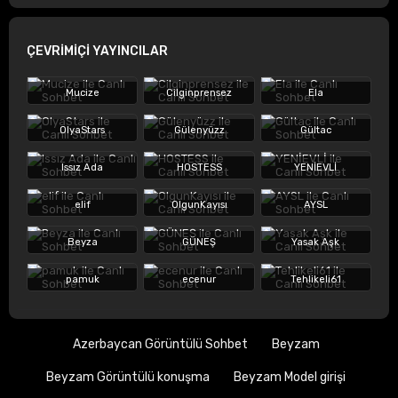
ÇEVRİMİÇİ YAYINCILAR
Mucize
Cilginprensez
Ela
OlyaStars
Gülenyüzz
Gültac
Issız Ada
HOSTESS
YENİEVLİ
elif
OlgunKayısı
AYSL
Beyza
GÜNEŞ
Yasak Aşk
pamuk
ecenur
Tehlikeli61
Azerbaycan Görüntülü Sohbet
Beyzam
Beyzam Görüntülü konuşma
Beyzam Model girişi