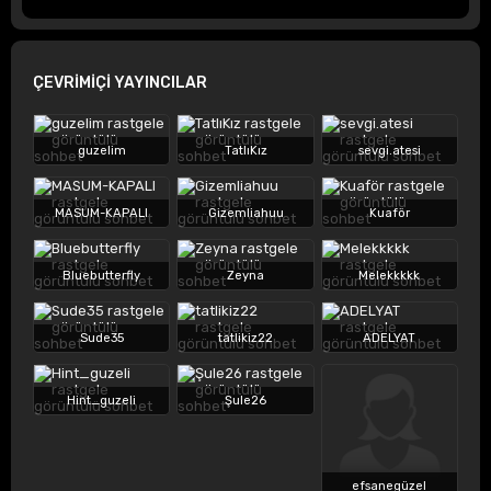
ÇEVRİMİÇİ YAYINCILAR
guzelim
TatlıKız
sevgi.atesi
MASUM-KAPALI
Gizemliahuu
Kuaför
Bluebutterfly
Zeyna
Melekkkkk
Sude35
tatlikiz22
ADELYAT
Hint_guzeli
Şule26
efsanegüzel