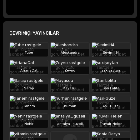
ÇEVRİMİÇİ YAYINCILAR
Tube
Aleskandra
Sevimli14
ArianaCat
Zeyno
sexişeytan
Şarap
Mayasuu
Sarı Lolita
Tanem
nurhan
Asil-Güzel
Nehir
antalya_guzeli
Truvalı-Helen