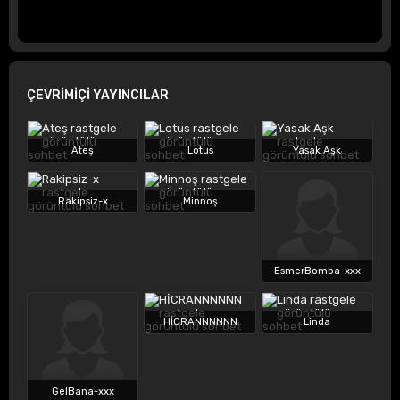
ÇEVRİMİÇİ YAYINCILAR
Ateş
Lotus
Yasak Aşk
Rakipsiz-x
Minnoş
EsmerBomba-xxx
HİCRANNNNNN
Linda
GelBana-xxx