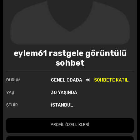
eylem61 rastgele görüntülü
sohbet
DURUM
GENEL ODADA
SOHBETE KATIL
YAŞ
30 YAŞINDA
ŞEHİR
İSTANBUL
PROFİL ÖZELLİKLERİ