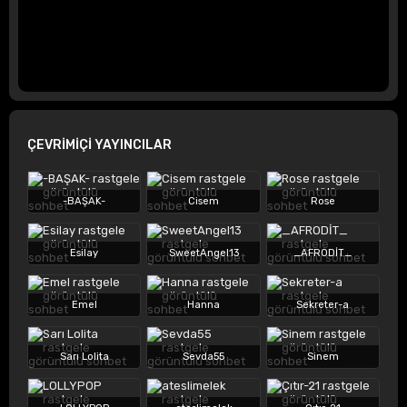
ÇEVRİMİÇİ YAYINCILAR
-BAŞAK-
Cisem
Rose
Esilay
SweetAngel13
_AFRODİT_
Emel
Hanna
Sekreter-a
Sarı Lolita
Sevda55
Sinem