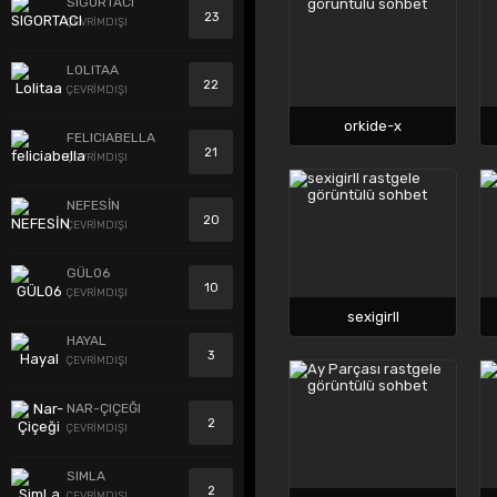
SIGORTACI
23
ÇEVRİMDIŞI
LOLITAA
22
ÇEVRİMDIŞI
orkide-x
FELICIABELLA
21
ÇEVRİMDIŞI
NEFESİN
20
ÇEVRİMDIŞI
GÜL06
10
ÇEVRİMDIŞI
sexigirll
HAYAL
3
ÇEVRİMDIŞI
NAR-ÇIÇEĞI
2
ÇEVRİMDIŞI
SIMLA
2
ÇEVRİMDIŞI