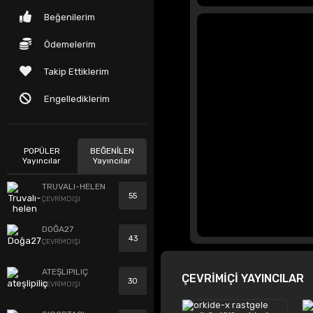
Beğenilerim
Ödemelerim
Takip Ettiklerim
Engellediklerim
POPÜLER
BEĞENİLEN
Yayıncılar
Yayıncılar
TRUVALI-HELEN
55
ÇEVRİMDIŞI
DOĞA27
43
ÇEVRİMDIŞI
ATEŞLIPILIÇ
ÇEVRİMİÇİ YAYINCILAR
30
ÇEVRİMDIŞI