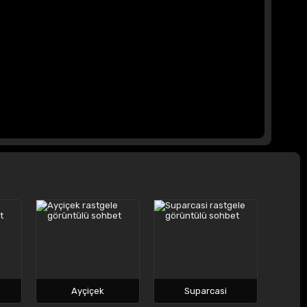
Ayçiçek
Suparcasi