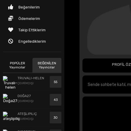
Beğenilerim
Ödemelerim
Takip Ettiklerim
Engellediklerim
POPÜLER
BEĞENİLEN
PROFİL ÖZ
Yayıncılar
Yayıncılar
TRUVALI-HELEN
55
ÇEVRİMDIŞI
DOĞA27
43
ÇEVRİMDIŞI
ATEŞLIPILIÇ
30
ÇEVRİMDIŞI