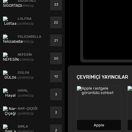
SIGORTACI
23
ÇEVRİMDIŞI
LOLITAA
22
ÇEVRİMDIŞI
FELICIABELLA
21
ÇEVRİMDIŞI
NEFESİN
20
ÇEVRİMDIŞI
GÜL06
ÇEVRİMİÇİ YAYINCILAR
10
ÇEVRİMDIŞI
HAYAL
3
ÇEVRİMDIŞI
NAR-ÇIÇEĞI
2
ÇEVRİMDIŞI
Apple
SIMLA
2
ÇEVRİMDIŞI