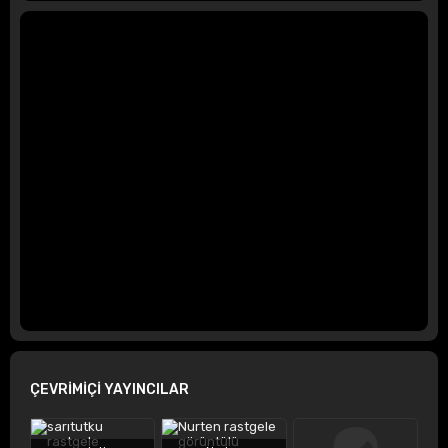
ÇEVRİMİÇİ YAYINCILAR