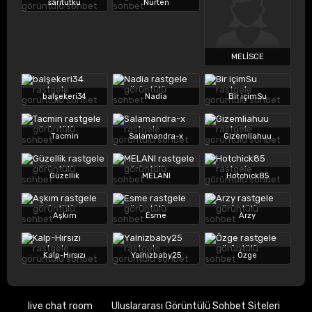
sarıtutku
Nurten
MELİSCE
balşekeri34
Nadia
Bir içimSu
Tacmin
Salamandra-x
Gizemliahuu
Güzellik
MELANI
Hotchick85
Aşkım
Esme
Arzy
Kalp-Hırsızı
Yalnizbaby25
Özge
live chat room
Uluslararası Görüntülü Sohbet Siteleri