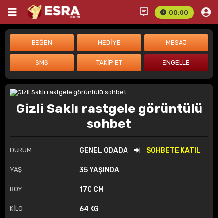
00:00
Gizli Saklı rastgele görüntülü
sohbet
DURUM
GENEL ODADA
SOHBETE KATIL
YAŞ
35 YAŞINDA
BOY
170 CM
KİLO
64 KG