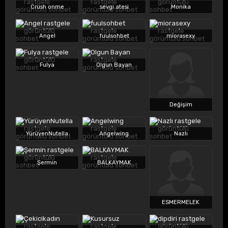
Crush onme
sevgi.atesi
Monika
Angel
fuulsohbet
miorasexy
Fulya
Olgun Bayan
Değişim
YürüyenNutella
Angelwing
Nazlı
Şermin
BALKAYMAK
ESMERMELEK