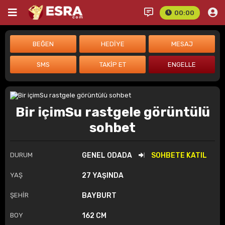
00:00
Bir içimSu rastgele görüntülü
sohbet
DURUM
GENEL ODADA
SOHBETE KATIL
YAŞ
27 YAŞINDA
ŞEHİR
BAYBURT
BOY
162 CM