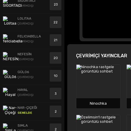
SIGORTACI
23
ÇEVRİMDIŞI
LOLITAA
22
ÇEVRİMDIŞI
FELICIABELLA
21
ÇEVRİMDIŞI
NEFESİN
ÇEVRİMİÇİ YAYINCILAR
20
ÇEVRİMDIŞI
GÜL06
10
ÇEVRİMDIŞI
HAYAL
3
ÇEVRİMDIŞI
Ninochka
NAR-ÇIÇEĞI
2
GENELDE
SIMLA
2
ÇEVRİMDIŞI