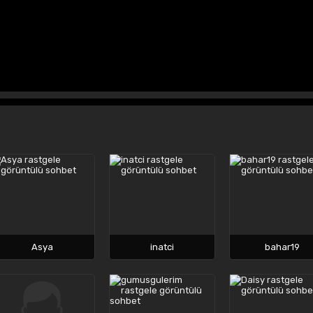
Asya
inatci
bahar19