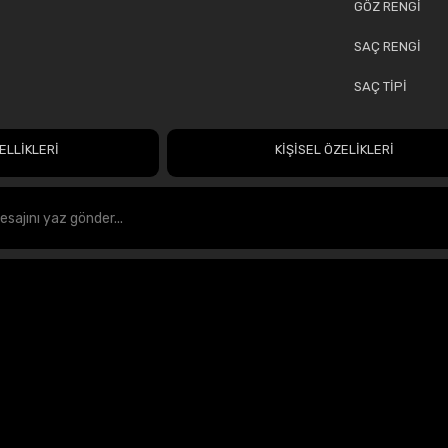
GÖZ RENGİ
SAÇ RENGİ
SAÇ TİPİ
ELLİKLERİ
KİŞİSEL ÖZELİKLERİ