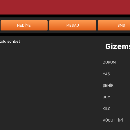
Gizems
DURUM
YAŞ
ŞEHİR
BOY
KİLO
VÜCUT TİPİ