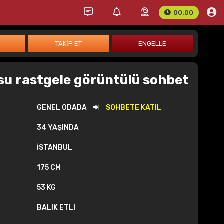
00:00
u rastgele görüntülü sohbet
GENEL ODADA
SOHBETE KATIL
34 YAŞINDA
İSTANBUL
175 CM
53 KG
BALIK ETLI