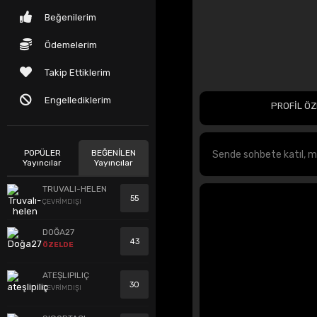
Beğenilerim
Ödemelerim
Takip Ettiklerim
Engellediklerim
PROFİL ÖZ
POPÜLER
BEĞENİLEN
Yayıncılar
Yayıncılar
TRUVALI-HELEN
55
ÇEVRİMDIŞI
DOĞA27
43
ÖZELDE
ATEŞLIPILIÇ
30
ÇEVRİMDIŞI