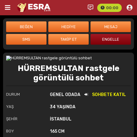
00:00
HÜRREMSULTAN rastgele
görüntülü sohbet
DURUM
GENEL ODADA
SOHBETE KATIL
YAŞ
34 YAŞINDA
ŞEHİR
İSTANBUL
BOY
165 CM