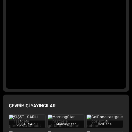
ÇEVRİMİÇİ YAYINCILAR
ŞİŞŞT_SARILI
MorningStar
GelBana