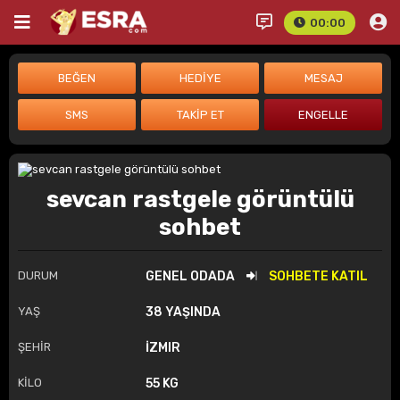
00:00
sevcan rastgele görüntülü
sohbet
DURUM
GENEL ODADA
SOHBETE KATIL
YAŞ
38 YAŞINDA
ŞEHİR
İZMIR
KİLO
55 KG