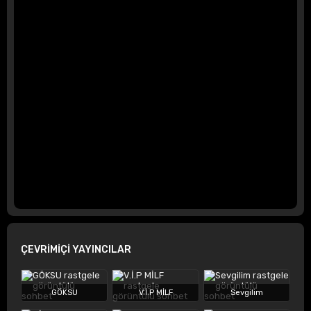
ÇEVRİMİÇİ YAYINCILAR
GÖKSU
V.İ.P MİLF
Sevgilim