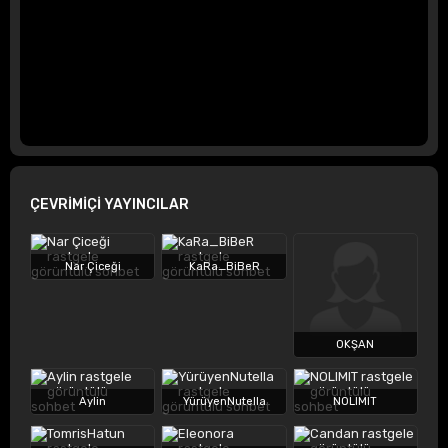
ÇEVRİMİÇİ YAYINCILAR
Nar Çiceği
KaRa_BiBeR
OKŞAN
Aylin
YürüyenNutella
NOLIMIT