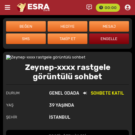
00:00
Zeynep-xxxx rastgele
görüntülü sohbet
DURUM
GENEL ODADA
SOHBETE KATIL
YAŞ
39 YAŞINDA
ŞEHİR
İSTANBUL