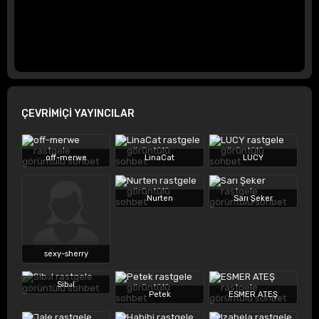
ÇEVRİMİÇİ YAYINCILAR
off-merwe
LinaCat
LUCY
Nurten
Sarı Şeker
sexy-sherry
Sibəl
Petek
ESMER ATEŞ