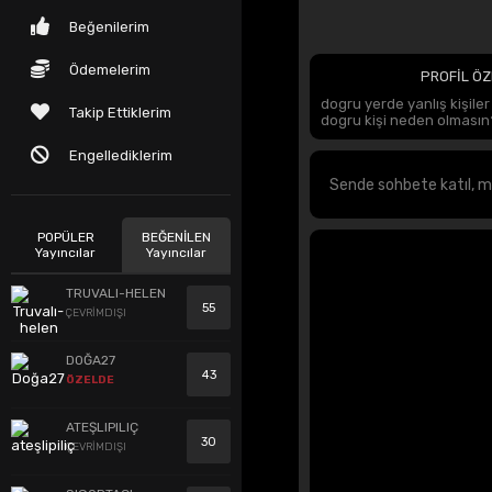
Beğenilerim
Ödemelerim
PROFİL ÖZ
dogru yerde yanlış kişiler
Takip Ettiklerim
dogru kişi neden olmasın
Engellediklerim
POPÜLER
BEĞENİLEN
Yayıncılar
Yayıncılar
TRUVALI-HELEN
55
ÇEVRİMDIŞI
DOĞA27
43
ÖZELDE
ATEŞLIPILIÇ
30
ÇEVRİMDIŞI