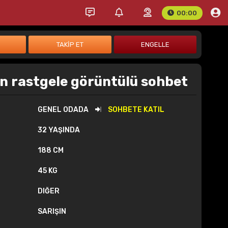
00:00
n rastgele görüntülü sohbet
GENEL ODADA
SOHBETE KATIL
32 YAŞINDA
188 CM
45 KG
DIĞER
SARIŞIN