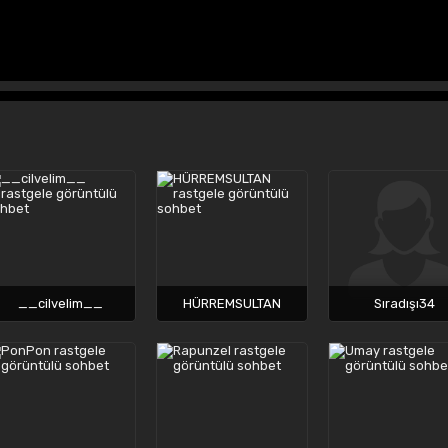
__cilvelim__
HÜRREMSULTAN
Sıradışı34