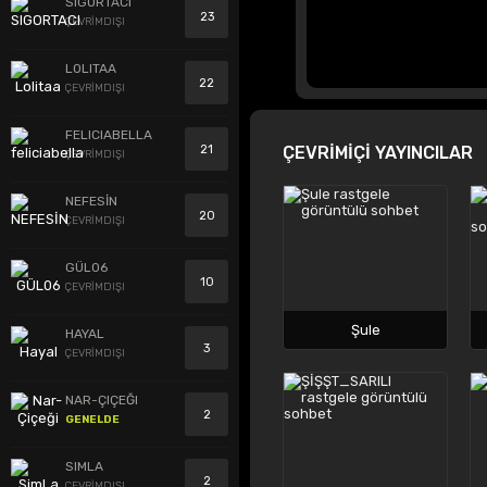
SIGORTACI
23
ÇEVRİMDIŞI
LOLITAA
22
ÇEVRİMDIŞI
FELICIABELLA
21
ÇEVRİMİÇİ YAYINCILAR
ÇEVRİMDIŞI
NEFESİN
20
ÇEVRİMDIŞI
GÜL06
10
ÇEVRİMDIŞI
Şule
HAYAL
3
ÇEVRİMDIŞI
NAR-ÇIÇEĞI
2
GENELDE
SIMLA
2
ÇEVRİMDIŞI