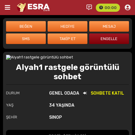
00:00
Alyah1 rastgele görüntülü
sohbet
DURUM
GENEL ODADA
SOHBETE KATIL
YAŞ
34 YAŞINDA
ŞEHİR
SINOP