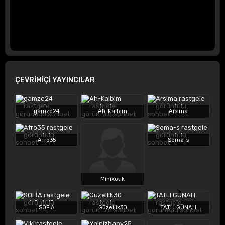
ÇEVRİMİÇİ YAYINCILAR
gamze24
Ah-Kalbim
Arsima
Afro35
Sema-s
Minikotik
SOFİA
Güzellik30
TATLI GÜNAH