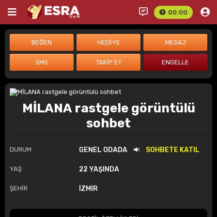
00:00
MİLANA rastgele görüntülü
sohbet
DURUM
GENEL ODADA
SOHBETE KATIL
YAŞ
22 YAŞINDA
ŞEHİR
İZMIR