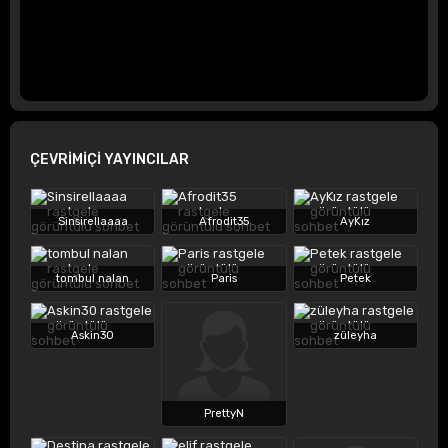
ÇEVRİMİÇİ YAYINCILAR
Sinsirellaaaa
Afrodit35
AyKız
tombul nalan
Paris
Petek
Askin30
züleyha
PrettyN