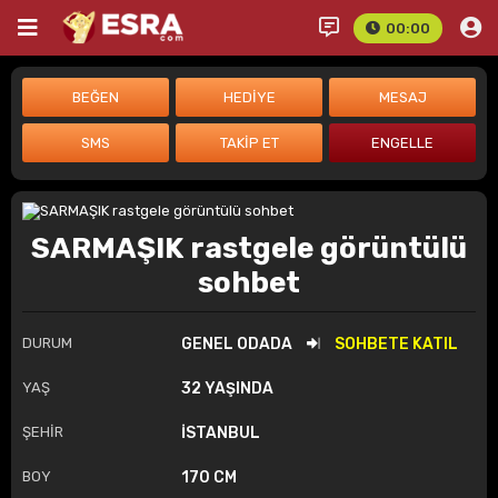
00:00
SARMAŞIK rastgele görüntülü
sohbet
DURUM
GENEL ODADA
SOHBETE KATIL
YAŞ
32 YAŞINDA
ŞEHİR
İSTANBUL
BOY
170 CM