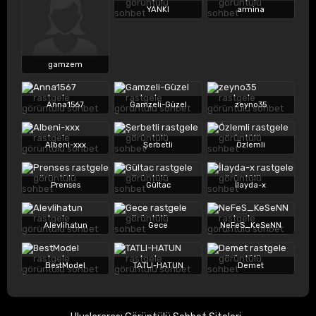
YANKI
armina
gamzem
Anna1567
Gamzeli-Güzel
zeyno35
Albeni-xxx
Şerbetli
Özlemli
Prenses
Gültac
İlayda-x
Alevlihatun
Gece
NeFeS_KeSeNN
BestModel
TATLI-HATUN
Demet