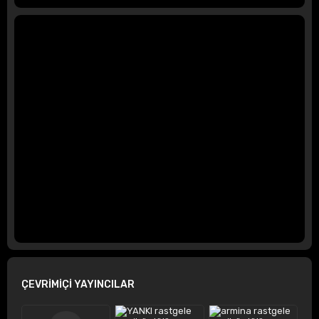
ÇEVRİMİÇİ YAYINCILAR