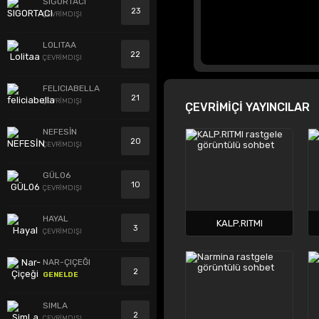
SIGORTACI
23
ÇEVRİMDIŞI
LOLITAA
22
ÇEVRİMDIŞI
FELICIABELLA
21
ÇEVRİMDIŞI
ÇEVRİMİÇİ YAYINCILAR
NEFESİN
20
ÇEVRİMDIŞI
GÜL06
10
ÇEVRİMDIŞI
HAYAL
KALP.RITMI
3
ÇEVRİMDIŞI
NAR-ÇIÇEĞI
2
GENELDE
SIMLA
2
ÇEVRİMDIŞI