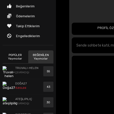
Beğenilerim
Ödemelerim
Takip Ettiklerim
PROFİL ÖZ
Engellediklerim
POPÜLER
BEĞENİLEN
Yayıncılar
Yayıncılar
TRUVALI-HELEN
55
ÇEVRİMDIŞI
DOĞA27
43
ÖZELDE
ATEŞLIPILIÇ
30
ÇEVRİMDIŞI