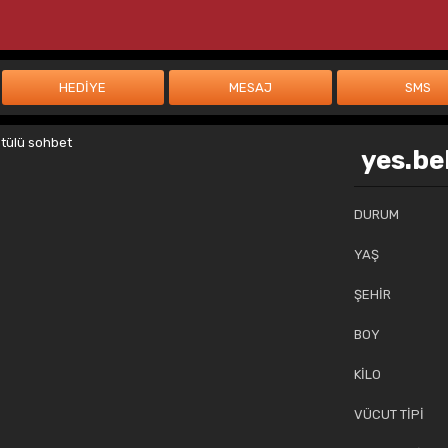
yes.be
DURUM
YAŞ
ŞEHİR
BOY
KİLO
VÜCUT TİPİ