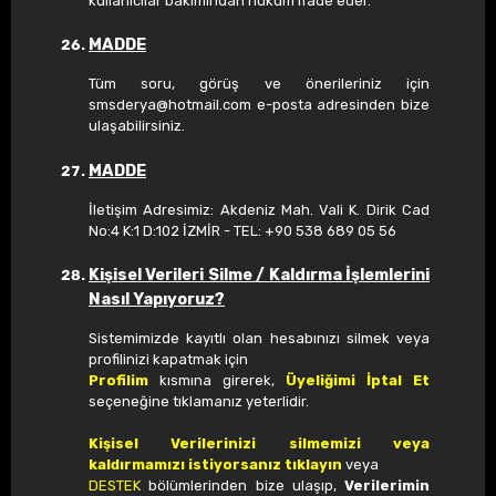
kullanıcılar bakımından hüküm ifade eder.
MADDE
Tüm soru, görüş ve önerileriniz için
smsderya@hotmail.com
e-posta adresinden bize
ulaşabilirsiniz.
MADDE
İletişim Adresimiz: Akdeniz Mah. Vali K. Dirik Cad
No:4 K:1 D:102 İZMİR - TEL: +90 538 689 05 56
Kişisel Verileri Silme / Kaldırma İşlemlerini
Nasıl Yapıyoruz?
Sistemimizde kayıtlı olan hesabınızı silmek veya
profilinizi kapatmak için
Profilim
kısmına girerek,
Üyeliğimi İptal Et
seçeneğine tıklamanız yeterlidir.
Kişisel Verilerinizi silmemizi veya
kaldırmamızı istiyorsanız tıklayın
veya
DESTEK
bölümlerinden bize ulaşıp,
Verilerimin