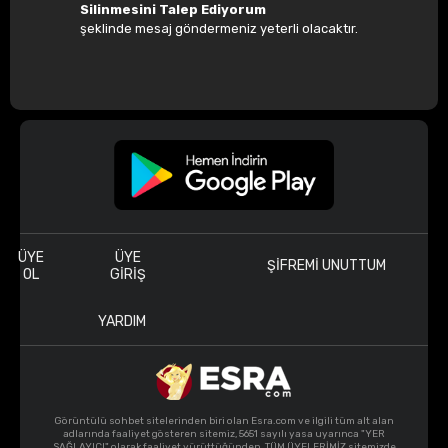
Silinmesini Talep Ediyorum
şeklinde mesaj göndermeniz yeterli olacaktır.
ÜYE
ÜYE
ŞIFREMI UNUTTUM
OL
GIRIŞ
YARDIM
Görüntülü sohbet sitelerinden biri olan Esra.com ve ilgili tüm alt alan
adlarında faaliyet gösteren sitemiz, 5651 sayılı yasa uyarınca "YER
SAĞLAYICI" olarak faaliyet yürüttüğünden, TÜM ÜYELERİMİZ sitemizde