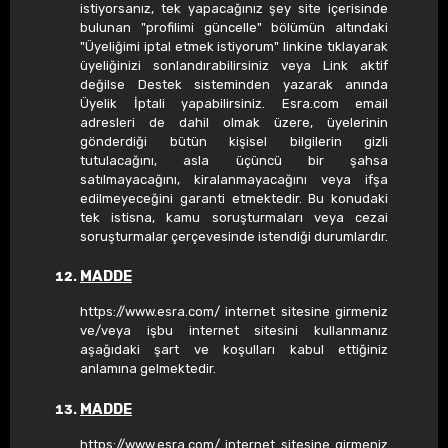
istiyorsanız, tek yapacağınız şey site içerisinde
bulunan "profilimi güncelle" bölümün altındaki
"Üyeliğimi iptal etmek istiyorum" linkine tıklayarak
üyeliğinizi sonlandırabilirsiniz veya Link aktif
değilse Destek sisteminden yazarak anında
Üyelik İptali yapabilirsiniz. Esra.com email
adresleri de dahil olmak üzere, üyelerinin
gönderdiği bütün kişisel bilgilerin gizli
tutulacağını, asla üçüncü bir şahsa
satılmayacağını, kiralanmayacağını veya ifşa
edilmeyeceğini garanti etmektedir. Bu konudaki
tek istisna, kamu soruşturmaları veya cezai
soruşturmalar çerçevesinde istendiği durumlardır.
MADDE
https://www.esra.com/ internet sitesine girmeniz
ve/veya işbu internet sitesini kullanmanız
aşağıdaki şart ve koşulları kabul ettiğiniz
anlamına gelmektedir.
MADDE
https://www.esra.com/ internet sitesine girmeniz