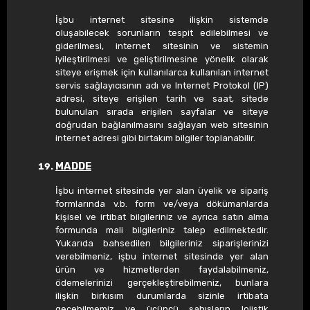
İşbu internet sitesine ilişkin sistemde
oluşabilecek sorunların tespit edilebilmesi ve
giderilmesi, internet sitesinin ve sistemin
iyileştirilmesi ve geliştirilmesine yönelik olarak
siteye erişmek için kullanılarca kullanılan internet
servis sağlayıcısının adı ve Internet Protokol (IP)
adresi, siteye erişilen tarih ve saat, sitede
bulunulan sırada erişilen sayfalar ve siteye
doğrudan bağlanılmasını sağlayan web sitesinin
internet adresi gibi birtakım bilgiler toplanabilir.
MADDE
İşbu internet sitesinde yer alan üyelik ve sipariş
formlarında v.b. form ve/veya dökümanlarda
kişisel ve irtibat bilgileriniz ve ayrıca satın alma
formunda mali bilgileriniz talep edilmektedir.
Yukarıda bahsedilen bilgileriniz siparişlerinizi
verebilmeniz, işbu internet sitesinde yer alan
ürün ve hizmetlerden faydalabilmeniz,
ödemelerinizi gerçekleştirebilmeniz, bunlara
ilişkin birkısım durumlarda sizinle irtibata
geçebilmemiz ve üçüncü şahısların lojistik