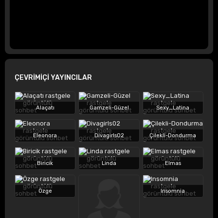
ÇEVRİMİÇİ YAYINCILAR
Alaçatı
Gamzeli-Güzel
Sexy_Latina
Eleonora
Divagirls02
Çilekli-Dondurma
Biricik
Linda
Elmas
Özge
Insomnia